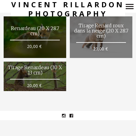
VINCENT RILLARDON
PHOTOGRAPHY
Navigation
principale
Tirage Renard roux
Renardeau (20 X 28.7
dans la neige (20 X 28.7
cm)
cm)
20,00
€
20,00
€
Tirage Renardeau (30 X
13 cm)
20,00
€
Instagram
facebook